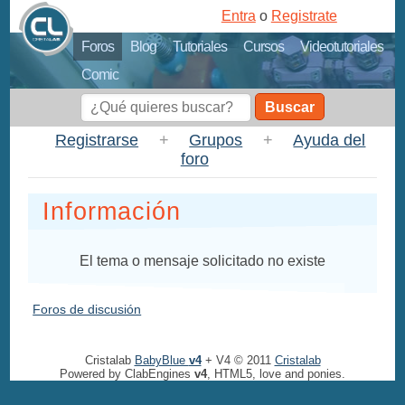
Entra
o
Registrate
Foros
Blog
Tutoriales
Cursos
Videotutoriales
Comic
Buscar
Registrarse
+
Grupos
+
Ayuda del
foro
Información
El tema o mensaje solicitado no existe
Foros de discusión
Cristalab
BabyBlue
v4
+ V4 © 2011
Cristalab
Powered by ClabEngines
v4
, HTML5, love and ponies.