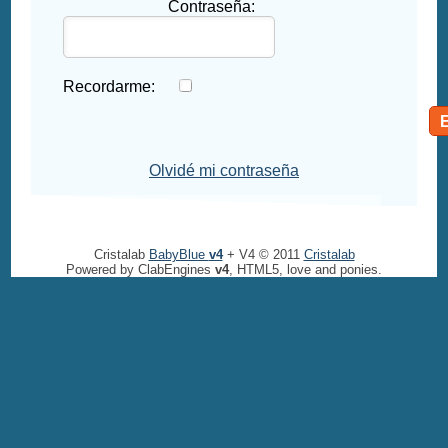
Contraseña:
Recordarme:
Olvidé mi contraseña
Cristalab
BabyBlue
v4
+ V4 © 2011
Cristalab
Powered by ClabEngines
v4
, HTML5, love and ponies.