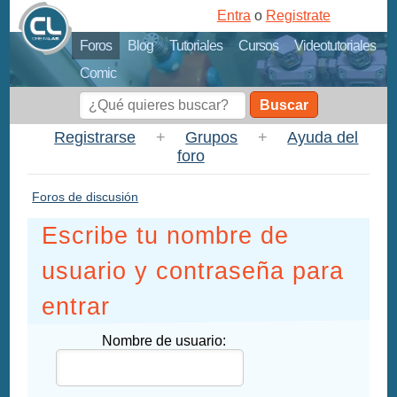
Entra
o
Registrate
Foros
Blog
Tutoriales
Cursos
Videotutoriales
Comic
Buscar
Registrarse
+
Grupos
+
Ayuda del
foro
Foros de discusión
Escribe tu nombre de
usuario y contraseña para
entrar
Nombre de usuario: