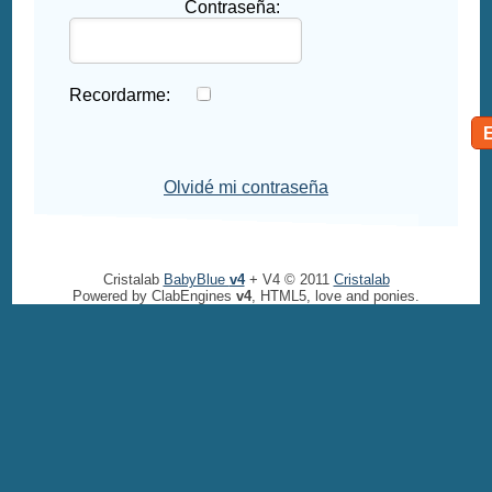
Contraseña:
Recordarme:
Olvidé mi contraseña
Cristalab
BabyBlue
v4
+ V4 © 2011
Cristalab
Powered by ClabEngines
v4
, HTML5, love and ponies.