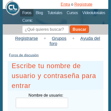
Entra
o
Registrate
Foros
Blog
Tutoriales
Cursos
Videotutoriales
Comic
Buscar
Registrarse
+
Grupos
+
Ayuda del
foro
Foros de discusión
Escribe tu nombre de
usuario y contraseña para
entrar
Nombre de usuario: