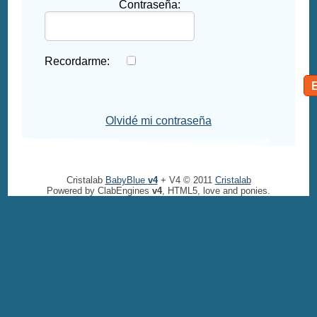
Contraseña:
Recordarme:
Olvidé mi contraseña
Cristalab
BabyBlue
v4
+ V4 © 2011
Cristalab
Powered by ClabEngines
v4
, HTML5, love and ponies.