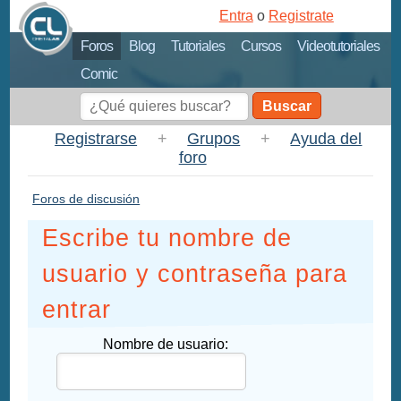
Entra
o
Registrate
Foros
Blog
Tutoriales
Cursos
Videotutoriales
Comic
Buscar
Registrarse
+
Grupos
+
Ayuda del
foro
Foros de discusión
Escribe tu nombre de
usuario y contraseña para
entrar
Nombre de usuario: