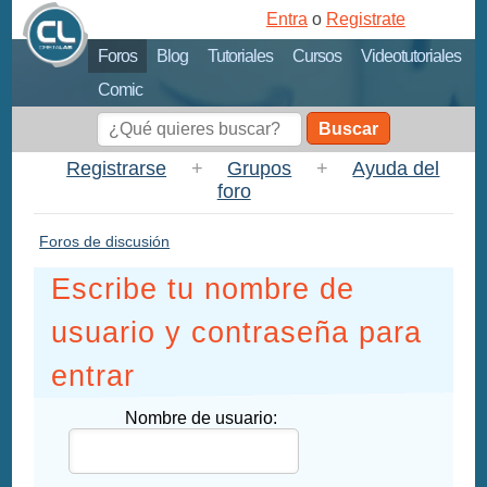
Entra
o
Registrate
Foros
Blog
Tutoriales
Cursos
Videotutoriales
Comic
Buscar
Registrarse
+
Grupos
+
Ayuda del
foro
Foros de discusión
Escribe tu nombre de
usuario y contraseña para
entrar
Nombre de usuario: