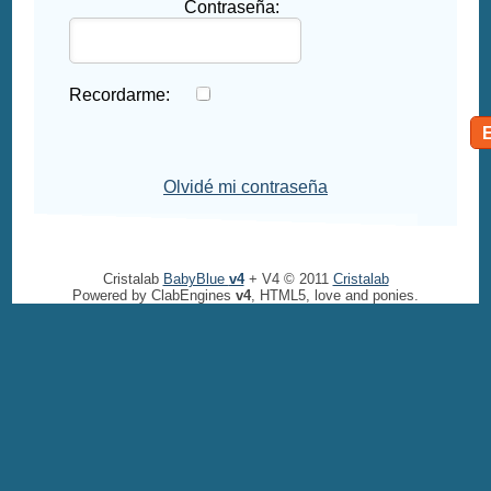
Contraseña:
Recordarme:
Olvidé mi contraseña
Cristalab
BabyBlue
v4
+ V4 © 2011
Cristalab
Powered by ClabEngines
v4
, HTML5, love and ponies.