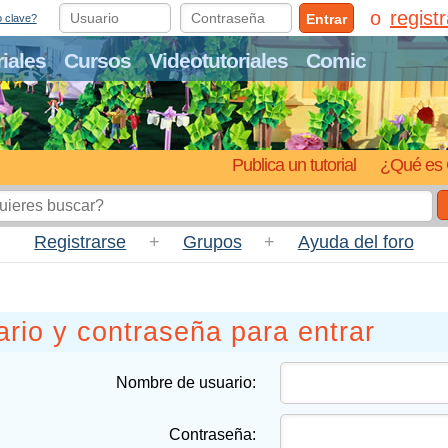
regist
Entrar
o clave?
riales
Cursos
Videotutoriales
Comic
Publica un tutorial
¿Qué es 
Registrarse
+
Grupos
+
Ayuda del foro
rio y contraseña para entrar
Nombre de usuario:
Contraseña: