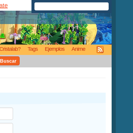
rate
Cristalab?
Tags
Ejemplos
Anime
Buscar