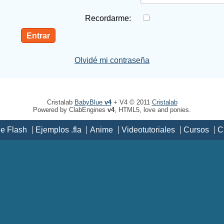
Recordarme:
Olvidé mi contraseña
Cristalab
BabyBlue
v4
+ V4 © 2011
Cristalab
Powered by ClabEngines
v4
, HTML5, love and ponies.
de Flash
Ejemplos .fla
Anime
Videotutoriales
Cursos
C