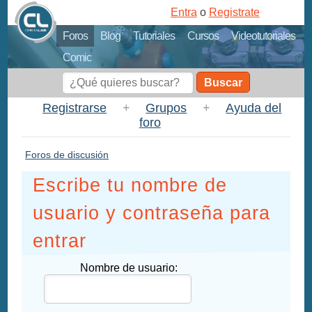
Entra
o
Registrate
Foros
Blog
Tutoriales
Cursos
Videotutoriales
Comic
Buscar
Registrarse
+
Grupos
+
Ayuda del
foro
Foros de discusión
Escribe tu nombre de
usuario y contraseña para
entrar
Nombre de usuario: