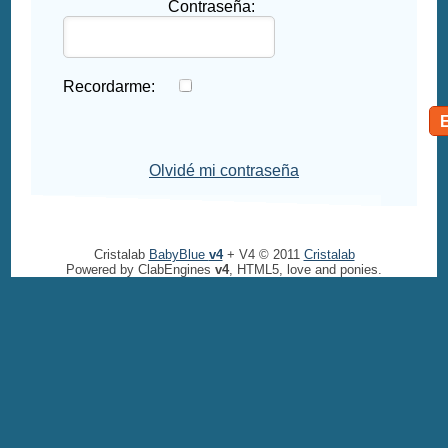
Contraseña:
Recordarme:
Olvidé mi contraseña
Cristalab
BabyBlue
v4
+ V4 © 2011
Cristalab
Powered by ClabEngines
v4
, HTML5, love and ponies.