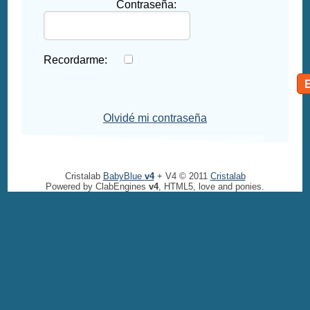
Contraseña:
Recordarme:
Olvidé mi contraseña
Cristalab
BabyBlue
v4
+ V4 © 2011
Cristalab
Powered by ClabEngines
v4
, HTML5, love and ponies.