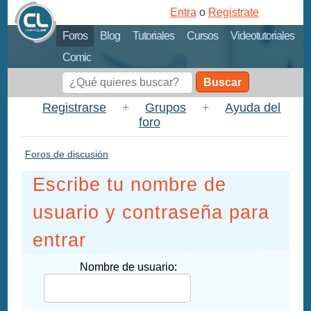
Entra
o
Registrate
Foros
Blog
Tutoriales
Cursos
Videotutoriales
Comic
Buscar
Registrarse
+
Grupos
+
Ayuda del
foro
Foros de discusión
Escribe tu nombre de
usuario y contraseña para
entrar
Nombre de usuario: