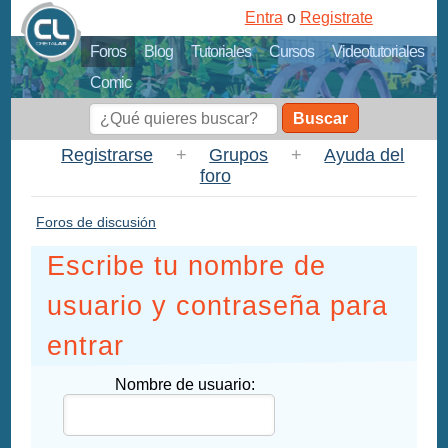
Entra
o
Registrate
Foros
Blog
Tutoriales
Cursos
Videotutoriales
Comic
Buscar
Registrarse
+
Grupos
+
Ayuda del
foro
Foros de discusión
Escribe tu nombre de
usuario y contraseña para
entrar
Nombre de usuario: