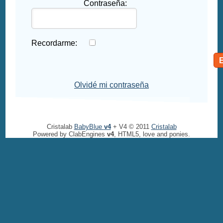
Contraseña:
Recordarme:
Olvidé mi contraseña
Cristalab
BabyBlue
v4
+ V4 © 2011
Cristalab
Powered by ClabEngines
v4
, HTML5, love and ponies.