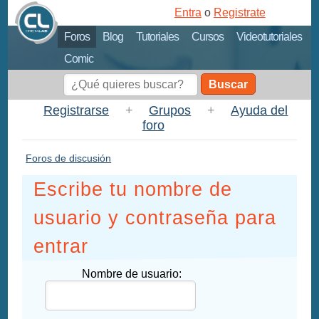
Entra
o
Registrate
Foros
Blog
Tutoriales
Cursos
Videotutoriales
Comic
Buscar
Registrarse
+
Grupos
+
Ayuda del
foro
Foros de discusión
Escribe tu nombre de
usuario y contraseña para
entrar
Nombre de usuario: