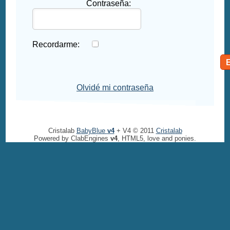
Contraseña:
Recordarme:
Olvidé mi contraseña
Cristalab
BabyBlue
v4
+ V4 © 2011
Cristalab
Powered by ClabEngines
v4
, HTML5, love and ponies.