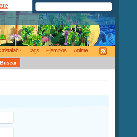
rate
Cristalab?
Tags
Ejemplos
Anime
Buscar