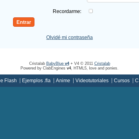
Recordarme:
Olvidé mi contraseña
Cristalab
BabyBlue
v4
+ V4 © 2011
Cristalab
Powered by ClabEngines
v4
, HTML5, love and ponies.
de Flash
Ejemplos .fla
Anime
Videotutoriales
Cursos
C