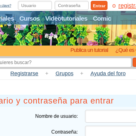
regist
Entrar
o clave?
riales
Cursos
Videotutoriales
Comic
Publica un tutorial
¿Qué es 
Registrarse
+
Grupos
+
Ayuda del foro
rio y contraseña para entrar
Nombre de usuario:
Contraseña: