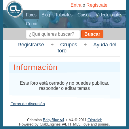
Entra
o
Registrate
Foros
Blog
Tutoriales
Cursos
Videotutoriales
Comic
Buscar
Registrarse
+
Grupos
+
Ayuda del
foro
Información
Este foro está cerrado y no puedes publicar,
responder o editar temas
Foros de discusión
Cristalab
BabyBlue
v4
+ V4 © 2011
Cristalab
Powered by ClabEngines
v4
, HTML5, love and ponies.