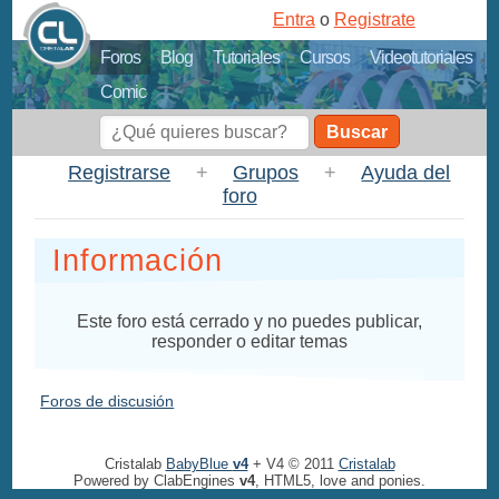
Entra
o
Registrate
Foros
Blog
Tutoriales
Cursos
Videotutoriales
Comic
Buscar
Registrarse
+
Grupos
+
Ayuda del
foro
Información
Este foro está cerrado y no puedes publicar,
responder o editar temas
Foros de discusión
Cristalab
BabyBlue
v4
+ V4 © 2011
Cristalab
Powered by ClabEngines
v4
, HTML5, love and ponies.