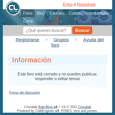
Entra
o
Registrate
Foros
Blog
Tutoriales
Cursos
Videotutoriales
Comic
Buscar
Registrarse
+
Grupos
+
Ayuda del
foro
Información
Este foro está cerrado y no puedes publicar,
responder o editar temas
Foros de discusión
Cristalab
BabyBlue
v4
+ V4 © 2011
Cristalab
Powered by ClabEngines
v4
, HTML5, love and ponies.