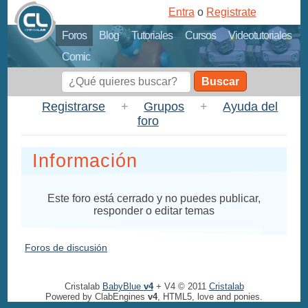
Entra
o
Registrate
Foros
Blog
Tutoriales
Cursos
Videotutoriales
Comic
Buscar
Registrarse
+
Grupos
+
Ayuda del
foro
Información
Este foro está cerrado y no puedes publicar,
responder o editar temas
Foros de discusión
Cristalab
BabyBlue
v4
+ V4 © 2011
Cristalab
Powered by ClabEngines
v4
, HTML5, love and ponies.