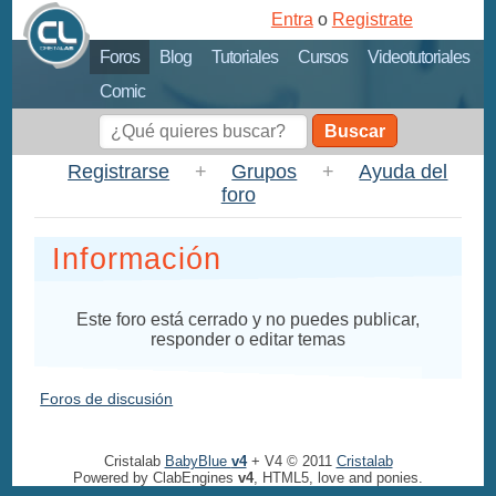
Entra
o
Registrate
Foros
Blog
Tutoriales
Cursos
Videotutoriales
Comic
Buscar
Registrarse
+
Grupos
+
Ayuda del
foro
Información
Este foro está cerrado y no puedes publicar,
responder o editar temas
Foros de discusión
Cristalab
BabyBlue
v4
+ V4 © 2011
Cristalab
Powered by ClabEngines
v4
, HTML5, love and ponies.