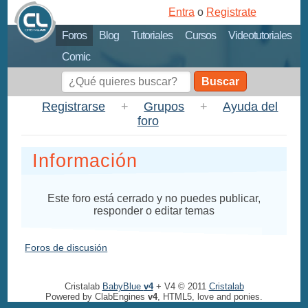
Entra
o
Registrate
Foros
Blog
Tutoriales
Cursos
Videotutoriales
Comic
Buscar
Registrarse
+
Grupos
+
Ayuda del
foro
Información
Este foro está cerrado y no puedes publicar,
responder o editar temas
Foros de discusión
Cristalab
BabyBlue
v4
+ V4 © 2011
Cristalab
Powered by ClabEngines
v4
, HTML5, love and ponies.