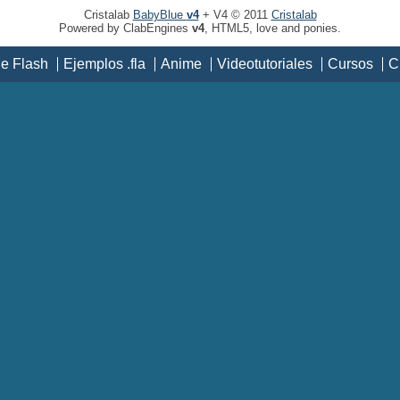
Cristalab
BabyBlue
v4
+ V4 © 2011
Cristalab
Powered by ClabEngines
v4
, HTML5, love and ponies.
de Flash
Ejemplos .fla
Anime
Videotutoriales
Cursos
C