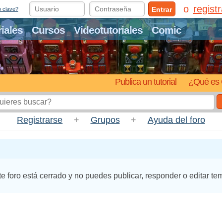
regist
Entrar
o clave?
riales
Cursos
Videotutoriales
Comic
Publica un tutorial
¿Qué es 
Registrarse
+
Grupos
+
Ayuda del foro
te foro está cerrado y no puedes publicar, responder o editar te