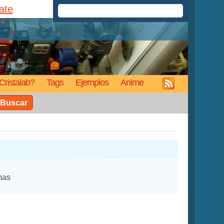
rate
Cristalab?
Tags
Ejemplos
Anime
Buscar
mas