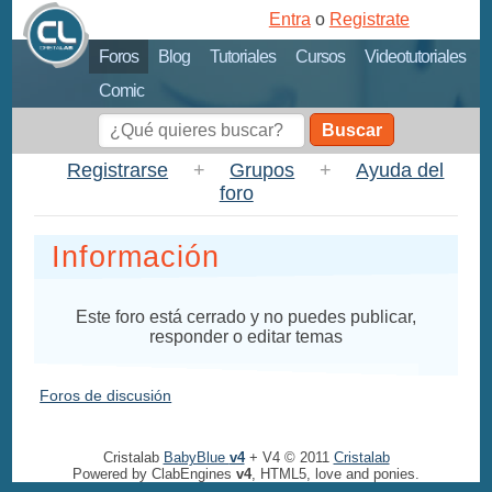
Entra
o
Registrate
Foros
Blog
Tutoriales
Cursos
Videotutoriales
Comic
Buscar
Registrarse
+
Grupos
+
Ayuda del
foro
Información
Este foro está cerrado y no puedes publicar,
responder o editar temas
Foros de discusión
Cristalab
BabyBlue
v4
+ V4 © 2011
Cristalab
Powered by ClabEngines
v4
, HTML5, love and ponies.