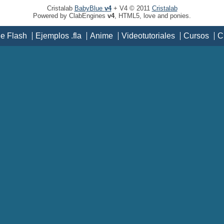
Cristalab
BabyBlue
v4
+ V4 © 2011
Cristalab
Powered by ClabEngines
v4
, HTML5, love and ponies.
de Flash
Ejemplos .fla
Anime
Videotutoriales
Cursos
C