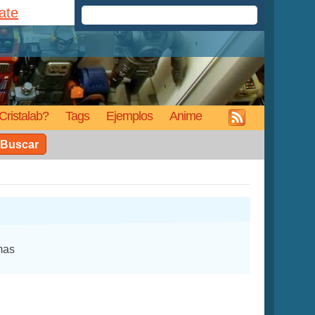
rate
Cristalab?
Tags
Ejemplos
Anime
Buscar
mas