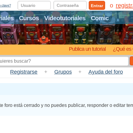
regist
Entrar
o clave?
riales
Cursos
Videotutoriales
Comic
Publica un tutorial
¿Qué es 
Registrarse
+
Grupos
+
Ayuda del foro
te foro está cerrado y no puedes publicar, responder o editar te