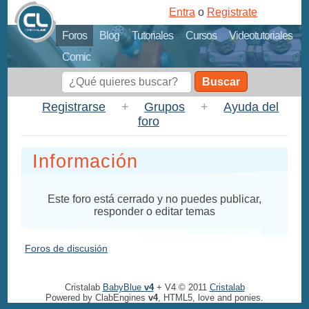
Entra
o
Registrate
Foros
Blog
Tutoriales
Cursos
Videotutoriales
Comic
Buscar
Registrarse
+
Grupos
+
Ayuda del
foro
Información
Este foro está cerrado y no puedes publicar,
responder o editar temas
Foros de discusión
Cristalab
BabyBlue
v4
+ V4 © 2011
Cristalab
Powered by ClabEngines
v4
, HTML5, love and ponies.