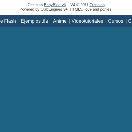
Cristalab
BabyBlue
v4
+ V4 © 2011
Cristalab
Powered by ClabEngines
v4
, HTML5, love and ponies.
de Flash
Ejemplos .fla
Anime
Videotutoriales
Cursos
C