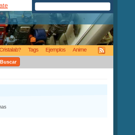
rate
Cristalab?
Tags
Ejemplos
Anime
Buscar
mas