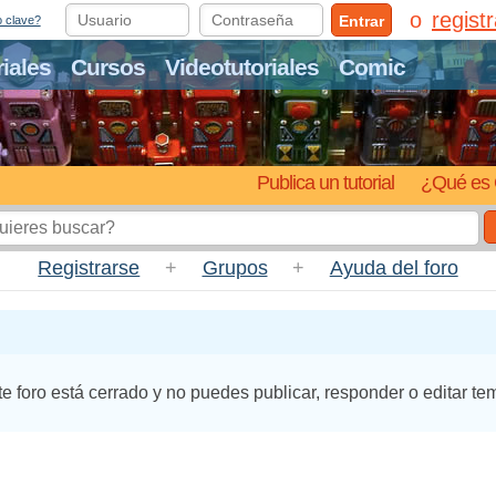
regist
Entrar
o clave?
riales
Cursos
Videotutoriales
Comic
Publica un tutorial
¿Qué es 
Registrarse
+
Grupos
+
Ayuda del foro
te foro está cerrado y no puedes publicar, responder o editar te