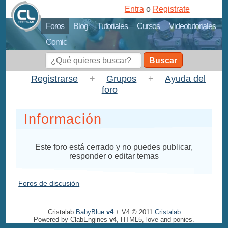
Entra
o
Registrate
Foros
Blog
Tutoriales
Cursos
Videotutoriales
Comic
Buscar
Registrarse
+
Grupos
+
Ayuda del
foro
Información
Este foro está cerrado y no puedes publicar,
responder o editar temas
Foros de discusión
Cristalab
BabyBlue
v4
+ V4 © 2011
Cristalab
Powered by ClabEngines
v4
, HTML5, love and ponies.