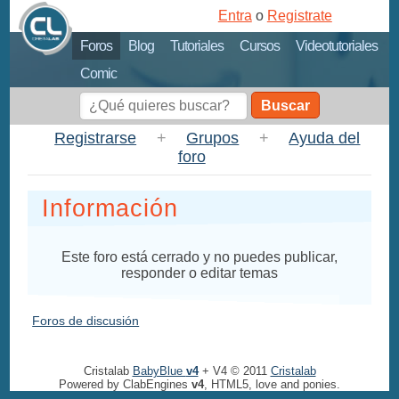
Entra
o
Registrate
Foros
Blog
Tutoriales
Cursos
Videotutoriales
Comic
Buscar
Registrarse
+
Grupos
+
Ayuda del
foro
Información
Este foro está cerrado y no puedes publicar,
responder o editar temas
Foros de discusión
Cristalab
BabyBlue
v4
+ V4 © 2011
Cristalab
Powered by ClabEngines
v4
, HTML5, love and ponies.