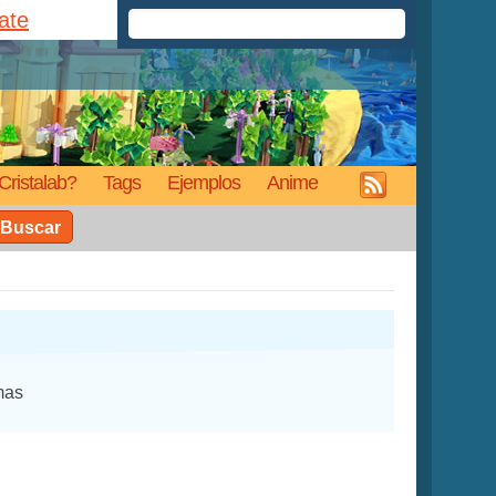
rate
Cristalab?
Tags
Ejemplos
Anime
Buscar
mas