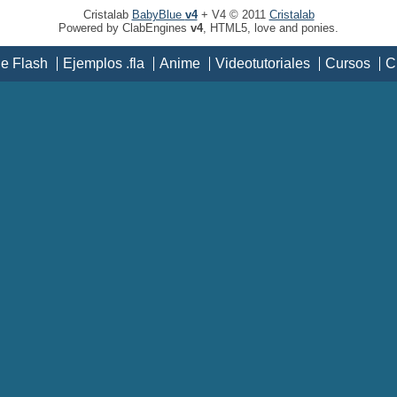
Cristalab
BabyBlue
v4
+ V4 © 2011
Cristalab
Powered by ClabEngines
v4
, HTML5, love and ponies.
de Flash
Ejemplos .fla
Anime
Videotutoriales
Cursos
C