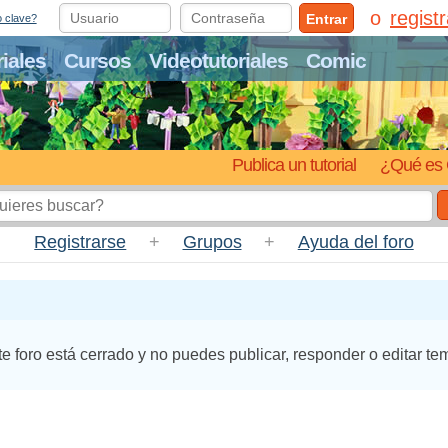
regist
Entrar
o clave?
riales
Cursos
Videotutoriales
Comic
Publica un tutorial
¿Qué es 
Registrarse
+
Grupos
+
Ayuda del foro
te foro está cerrado y no puedes publicar, responder o editar te