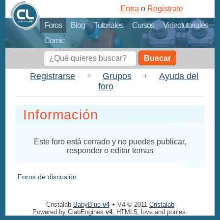
Entra
o
Registrate
Foros
Blog
Tutoriales
Cursos
Videotutoriales
Comic
Buscar
Registrarse
+
Grupos
+
Ayuda del
foro
Información
Este foro está cerrado y no puedes publicar,
responder o editar temas
Foros de discusión
Cristalab
BabyBlue
v4
+ V4 © 2011
Cristalab
Powered by ClabEngines
v4
, HTML5, love and ponies.