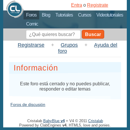
Entra
o
Registrate
Foros
Blog
Tutoriales
Cursos
Videotutoriales
Comic
Buscar
Registrarse
+
Grupos
+
Ayuda del
foro
Información
Este foro está cerrado y no puedes publicar,
responder o editar temas
Foros de discusión
Cristalab
BabyBlue
v4
+ V4 © 2011
Cristalab
Powered by ClabEngines
v4
, HTML5, love and ponies.