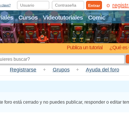
regist
Entrar
o clave?
riales
Cursos
Videotutoriales
Comic
Publica un tutorial
¿Qué es 
Registrarse
+
Grupos
+
Ayuda del foro
te foro está cerrado y no puedes publicar, responder o editar te