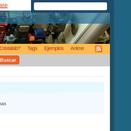
rate
Cristalab?
Tags
Ejemplos
Anime
Buscar
mas