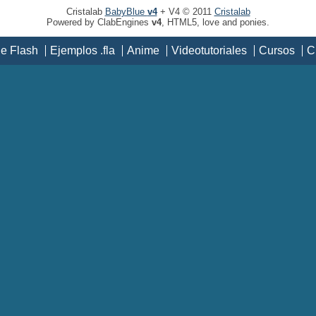
Cristalab
BabyBlue
v4
+ V4 © 2011
Cristalab
Powered by ClabEngines
v4
, HTML5, love and ponies.
de Flash
Ejemplos .fla
Anime
Videotutoriales
Cursos
C