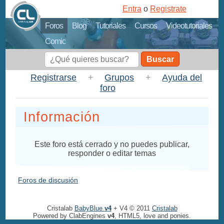
Entra
o
Registrate
Foros
Blog
Tutoriales
Cursos
Videotutoriales
Comic
Buscar
Registrarse
+
Grupos
+
Ayuda del
foro
Información
Este foro está cerrado y no puedes publicar,
responder o editar temas
Foros de discusión
Cristalab
BabyBlue
v4
+ V4 © 2011
Cristalab
Powered by ClabEngines
v4
, HTML5, love and ponies.