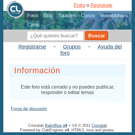
Entra
o
Registrate
Foros
Blog
Tutoriales
Cursos
Videotutoriales
Comic
Buscar
Registrarse
+
Grupos
+
Ayuda del
foro
Información
Este foro está cerrado y no puedes publicar,
responder o editar temas
Foros de discusión
Cristalab
BabyBlue
v4
+ V4 © 2011
Cristalab
Powered by ClabEngines
v4
, HTML5, love and ponies.