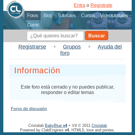
Entra
o
Registrate
Foros
Blog
Tutoriales
Cursos
Videotutoriales
Comic
Buscar
Registrarse
+
Grupos
+
Ayuda del
foro
Información
Este foro está cerrado y no puedes publicar,
responder o editar temas
Foros de discusión
Cristalab
BabyBlue
v4
+ V4 © 2011
Cristalab
Powered by ClabEngines
v4
, HTML5, love and ponies.