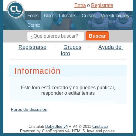
Entra
o
Registrate
Foros
Blog
Tutoriales
Cursos
Videotutoriales
Comic
Buscar
Registrarse
+
Grupos
+
Ayuda del
foro
Información
Este foro está cerrado y no puedes publicar,
responder o editar temas
Foros de discusión
Cristalab
BabyBlue
v4
+ V4 © 2011
Cristalab
Powered by ClabEngines
v4
, HTML5, love and ponies.