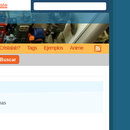
rate
Cristalab?
Tags
Ejemplos
Anime
Buscar
mas