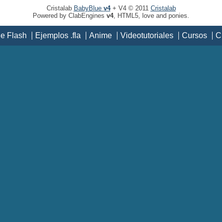
Cristalab
BabyBlue
v4
+ V4 © 2011
Cristalab
Powered by ClabEngines
v4
, HTML5, love and ponies.
de Flash
Ejemplos .fla
Anime
Videotutoriales
Cursos
C