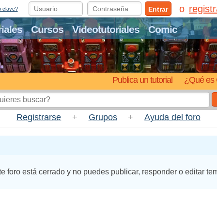
regist
Entrar
o clave?
riales
Cursos
Videotutoriales
Comic
Publica un tutorial
¿Qué es 
Registrarse
+
Grupos
+
Ayuda del foro
te foro está cerrado y no puedes publicar, responder o editar te