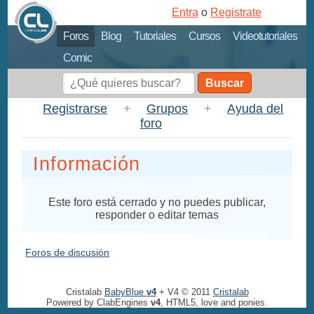
Entra
o
Registrate
Foros
Blog
Tutoriales
Cursos
Videotutoriales
Comic
Buscar
Registrarse
+
Grupos
+
Ayuda del
foro
Información
Este foro está cerrado y no puedes publicar,
responder o editar temas
Foros de discusión
Cristalab
BabyBlue
v4
+ V4 © 2011
Cristalab
Powered by ClabEngines
v4
, HTML5, love and ponies.