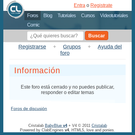
Entra
o
Registrate
Foros
Blog
Tutoriales
Cursos
Videotutoriales
Comic
Buscar
Registrarse
+
Grupos
+
Ayuda del
foro
Información
Este foro está cerrado y no puedes publicar,
responder o editar temas
Foros de discusión
Cristalab
BabyBlue
v4
+ V4 © 2011
Cristalab
Powered by ClabEngines
v4
, HTML5, love and ponies.