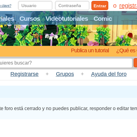
regist
Entrar
o clave?
riales
Cursos
Videotutoriales
Comic
Publica un tutorial
¿Qué es 
Registrarse
+
Grupos
+
Ayuda del foro
te foro está cerrado y no puedes publicar, responder o editar te