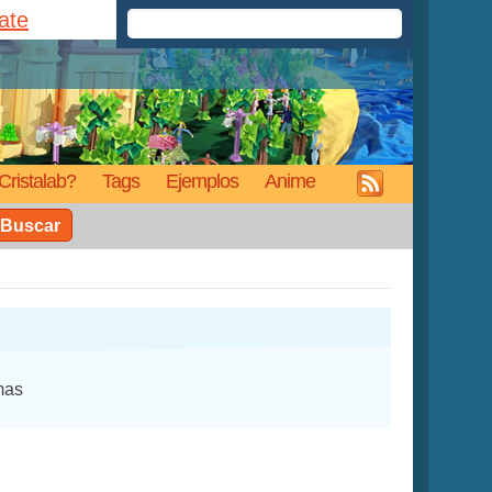
rate
Cristalab?
Tags
Ejemplos
Anime
Buscar
mas