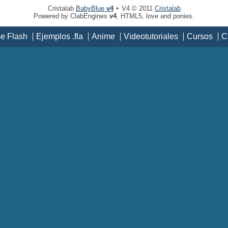
Cristalab
BabyBlue
v4
+ V4 © 2011
Cristalab
Powered by ClabEngines
v4
, HTML5, love and ponies.
de Flash
Ejemplos .fla
Anime
Videotutoriales
Cursos
C