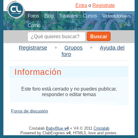
Entra
o
Registrate
Foros
Blog
Tutoriales
Cursos
Videotutoriales
Comic
Buscar
Registrarse
+
Grupos
+
Ayuda del
foro
Información
Este foro está cerrado y no puedes publicar,
responder o editar temas
Foros de discusión
Cristalab
BabyBlue
v4
+ V4 © 2011
Cristalab
Powered by ClabEngines
v4
, HTML5, love and ponies.