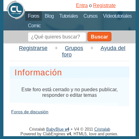
Entra
o
Registrate
Foros
Blog
Tutoriales
Cursos
Videotutoriales
Comic
Buscar
Registrarse
+
Grupos
+
Ayuda del
foro
Información
Este foro está cerrado y no puedes publicar,
responder o editar temas
Foros de discusión
Cristalab
BabyBlue
v4
+ V4 © 2011
Cristalab
Powered by ClabEngines
v4
, HTML5, love and ponies.