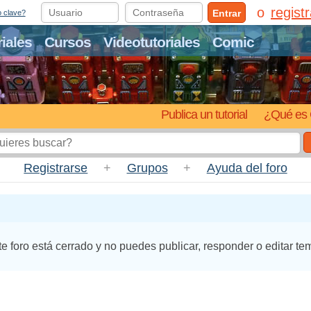
regist
Entrar
o clave?
riales
Cursos
Videotutoriales
Comic
Publica un tutorial
¿Qué es 
Registrarse
+
Grupos
+
Ayuda del foro
te foro está cerrado y no puedes publicar, responder o editar te