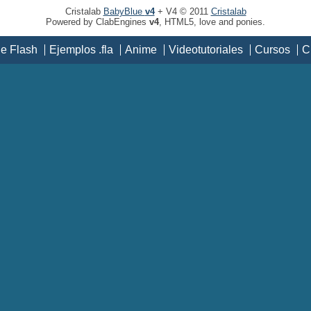
Cristalab
BabyBlue
v4
+ V4 © 2011
Cristalab
Powered by ClabEngines
v4
, HTML5, love and ponies.
de Flash
Ejemplos .fla
Anime
Videotutoriales
Cursos
C