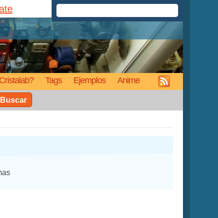
rate
Cristalab?
Tags
Ejemplos
Anime
Buscar
mas