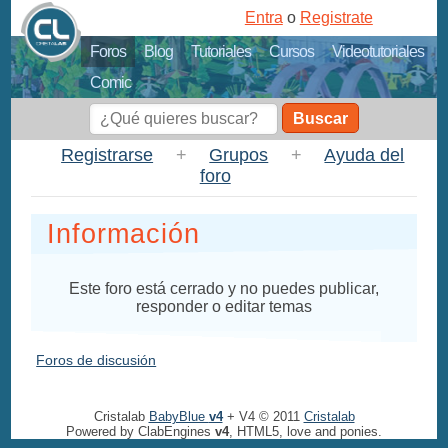
Entra
o
Registrate
Foros
Blog
Tutoriales
Cursos
Videotutoriales
Comic
Buscar
Registrarse
+
Grupos
+
Ayuda del
foro
Información
Este foro está cerrado y no puedes publicar,
responder o editar temas
Foros de discusión
Cristalab
BabyBlue
v4
+ V4 © 2011
Cristalab
Powered by ClabEngines
v4
, HTML5, love and ponies.