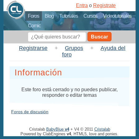
Entra
o
Registrate
Foros
Blog
Tutoriales
Cursos
Videotutoriales
Comic
Buscar
Registrarse
+
Grupos
+
Ayuda del
foro
Información
Este foro está cerrado y no puedes publicar,
responder o editar temas
Foros de discusión
Cristalab
BabyBlue
v4
+ V4 © 2011
Cristalab
Powered by ClabEngines
v4
, HTML5, love and ponies.