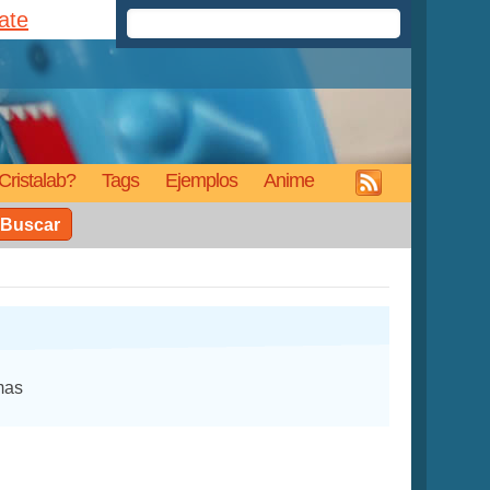
rate
Cristalab?
Tags
Ejemplos
Anime
Buscar
mas