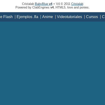
Cristalab
BabyBlue
v4
+ V4 © 2011
Cristalab
Powered by ClabEngines
v4
, HTML5, love and ponies.
de Flash
Ejemplos .fla
Anime
Videotutoriales
Cursos
C