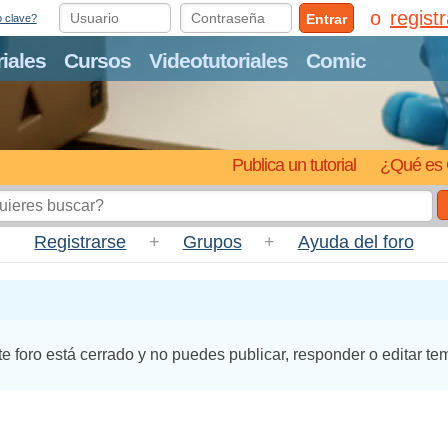
regist
Entrar
o clave?
riales
Cursos
Videotutoriales
Comic
Publica un tutorial
¿Qué es 
Registrarse
+
Grupos
+
Ayuda del foro
te foro está cerrado y no puedes publicar, responder o editar te