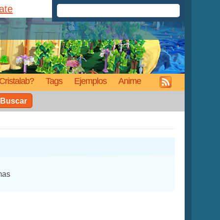
rate
Cristalab?
Tags
Ejemplos
Anime
Buscar
mas