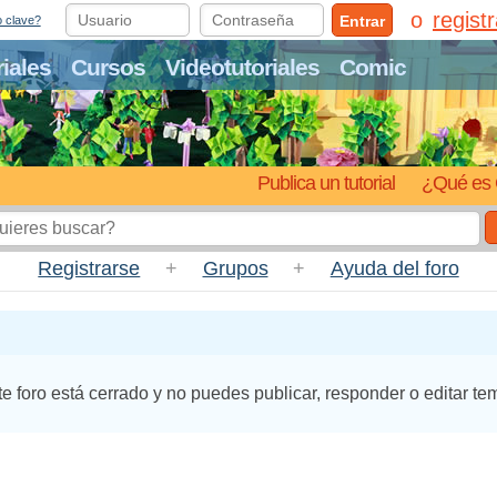
regist
Entrar
o clave?
riales
Cursos
Videotutoriales
Comic
Publica un tutorial
¿Qué es 
Registrarse
+
Grupos
+
Ayuda del foro
te foro está cerrado y no puedes publicar, responder o editar te