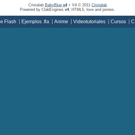
Cristalab
BabyBlue
v4
+ V4 © 2011
Cristalab
Powered by ClabEngines
v4
, HTML5, love and ponies.
de Flash
Ejemplos .fla
Anime
Videotutoriales
Cursos
C