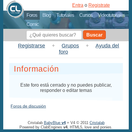
Entra
o
Registrate
Foros
Blog
Tutoriales
Cursos
Videotutoriales
Comic
Buscar
Registrarse
+
Grupos
+
Ayuda del
foro
Información
Este foro está cerrado y no puedes publicar,
responder o editar temas
Foros de discusión
Cristalab
BabyBlue
v4
+ V4 © 2011
Cristalab
Powered by ClabEngines
v4
, HTML5, love and ponies.