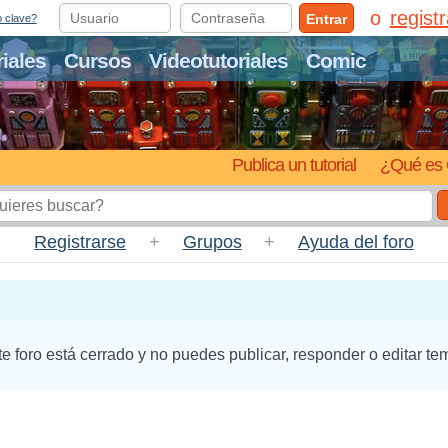
regist
Entrar
o clave?
riales
Cursos
Videotutoriales
Comic
Publica un tutorial
¿Qué es 
Registrarse
+
Grupos
+
Ayuda del foro
te foro está cerrado y no puedes publicar, responder o editar te