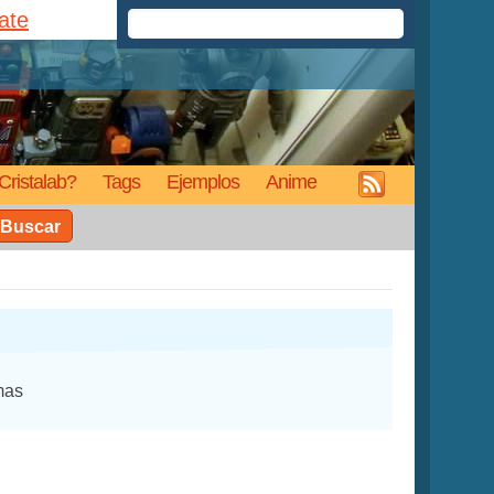
rate
Cristalab?
Tags
Ejemplos
Anime
Buscar
mas