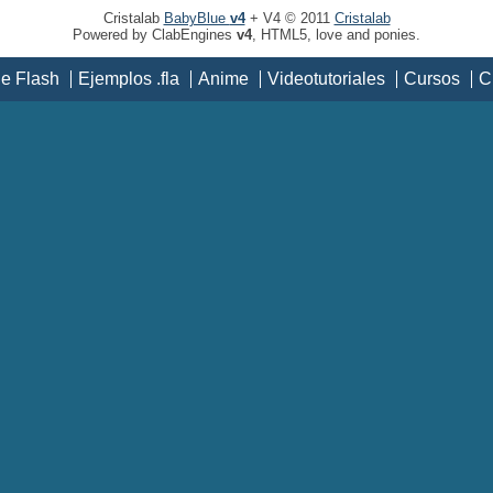
Cristalab
BabyBlue
v4
+ V4 © 2011
Cristalab
Powered by ClabEngines
v4
, HTML5, love and ponies.
de Flash
Ejemplos .fla
Anime
Videotutoriales
Cursos
C