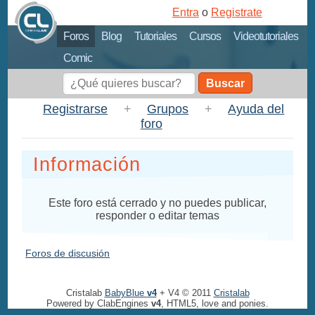
Entra
o
Registrate
Foros
Blog
Tutoriales
Cursos
Videotutoriales
Comic
Buscar
Registrarse
+
Grupos
+
Ayuda del
foro
Información
Este foro está cerrado y no puedes publicar,
responder o editar temas
Foros de discusión
Cristalab
BabyBlue
v4
+ V4 © 2011
Cristalab
Powered by ClabEngines
v4
, HTML5, love and ponies.