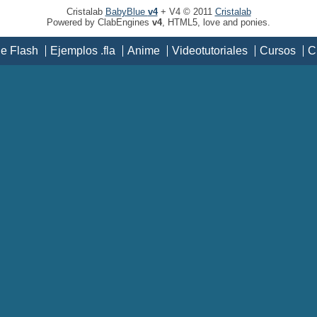
Cristalab
BabyBlue
v4
+ V4 © 2011
Cristalab
Powered by ClabEngines
v4
, HTML5, love and ponies.
de Flash
Ejemplos .fla
Anime
Videotutoriales
Cursos
C