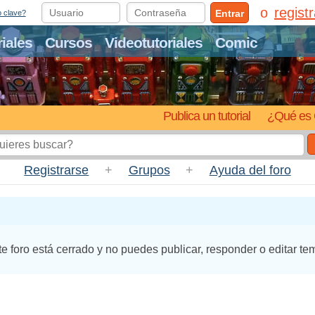
regist
Entrar
o clave?
riales
Cursos
Videotutoriales
Comic
Publica un tutorial
¿Qué es 
Registrarse
+
Grupos
+
Ayuda del foro
te foro está cerrado y no puedes publicar, responder o editar te