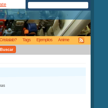
rate
Cristalab?
Tags
Ejemplos
Anime
Buscar
mas