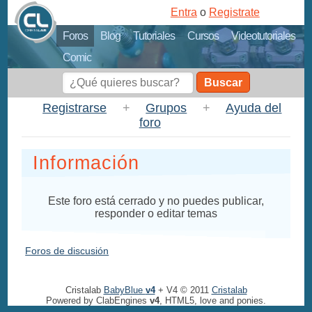
Entra
o
Registrate
Foros
Blog
Tutoriales
Cursos
Videotutoriales
Comic
Buscar
Registrarse
+
Grupos
+
Ayuda del
foro
Información
Este foro está cerrado y no puedes publicar,
responder o editar temas
Foros de discusión
Cristalab
BabyBlue
v4
+ V4 © 2011
Cristalab
Powered by ClabEngines
v4
, HTML5, love and ponies.