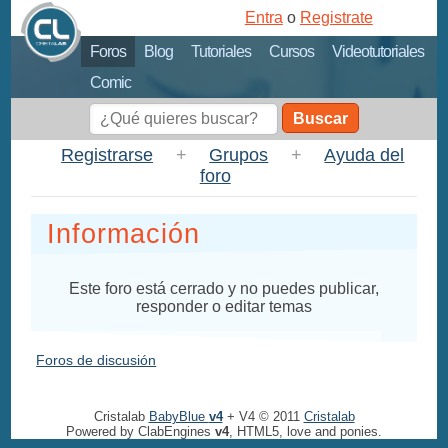
Entra
o
Registrate
Foros
Blog
Tutoriales
Cursos
Videotutoriales
Comic
Buscar
Registrarse
+
Grupos
+
Ayuda del
foro
Información
Este foro está cerrado y no puedes publicar,
responder o editar temas
Foros de discusión
Cristalab
BabyBlue
v4
+ V4 © 2011
Cristalab
Powered by ClabEngines
v4
, HTML5, love and ponies.