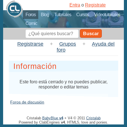
Entra
o
Registrate
Foros
Blog
Tutoriales
Cursos
Videotutoriales
Comic
Buscar
Registrarse
+
Grupos
+
Ayuda del
foro
Información
Este foro está cerrado y no puedes publicar,
responder o editar temas
Foros de discusión
Cristalab
BabyBlue
v4
+ V4 © 2011
Cristalab
Powered by ClabEngines
v4
, HTML5, love and ponies.